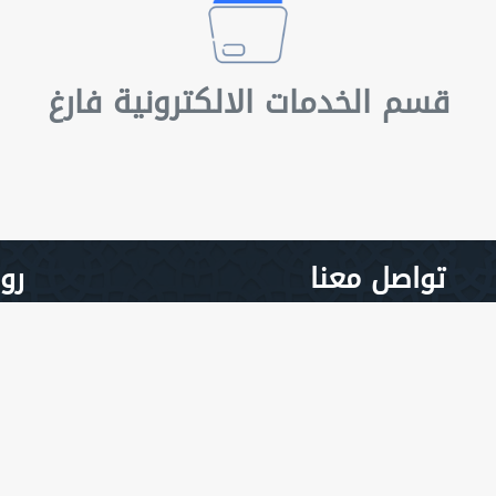
قسم الخدمات الالكترونية فارغ
تواصل معنا
رو
البريد الالكتروني
tourism@uofd.edu.sd
رقم الجوال
012345678